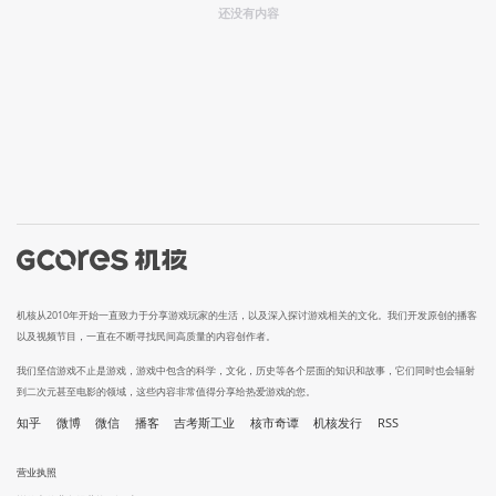
还没有内容
机核从2010年开始一直致力于分享游戏玩家的生活，以及深入探讨游戏相关的文化。我们开发原创的播客
以及视频节目，一直在不断寻找民间高质量的内容创作者。
我们坚信游戏不止是游戏，游戏中包含的科学，文化，历史等各个层面的知识和故事，它们同时也会辐射
到二次元甚至电影的领域，这些内容非常值得分享给热爱游戏的您。
知乎
微博
微信
播客
吉考斯工业
核市奇谭
机核发行
RSS
营业执照