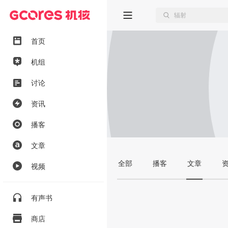
首页
机组
讨论
资讯
播客
文章
全部
播客
文章
视频
有声书
商店