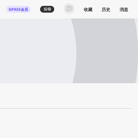
收藏
历史
消息
GPASS会员