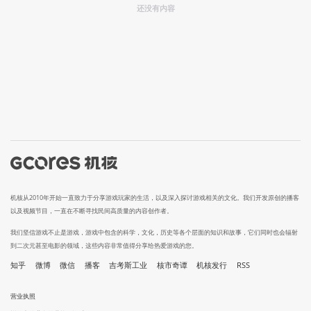
还没有内容
机核从2010年开始一直致力于分享游戏玩家的生活，以及深入探讨游戏相关的文化。我们开发原创的播客
以及视频节目，一直在不断寻找民间高质量的内容创作者。
我们坚信游戏不止是游戏，游戏中包含的科学，文化，历史等各个层面的知识和故事，它们同时也会辐射
到二次元甚至电影的领域，这些内容非常值得分享给热爱游戏的您。
知乎
微博
微信
播客
吉考斯工业
核市奇谭
机核发行
RSS
营业执照