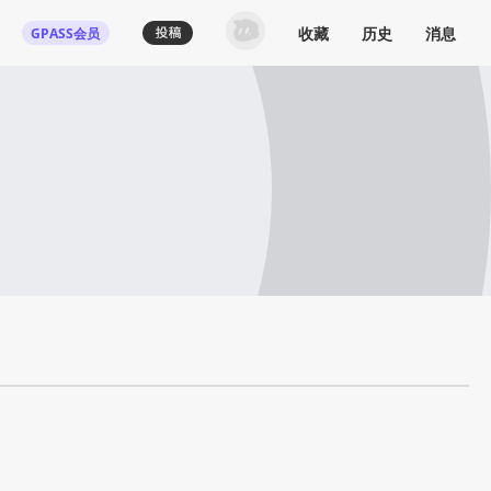
收藏
历史
消息
GPASS会员