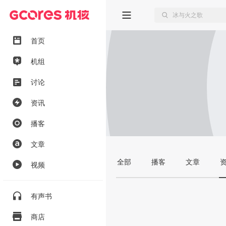
首页
机组
讨论
资讯
播客
文章
全部
播客
文章
视频
有声书
商店