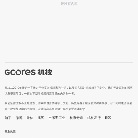
还没有内容
机核从2010年开始一直致力于分享游戏玩家的生活，以及深入探讨游戏相关的文化。我们开发原创的播客
以及视频节目，一直在不断寻找民间高质量的内容创作者。
我们坚信游戏不止是游戏，游戏中包含的科学，文化，历史等各个层面的知识和故事，它们同时也会辐射
到二次元甚至电影的领域，这些内容非常值得分享给热爱游戏的您。
知乎
微博
微信
播客
吉考斯工业
核市奇谭
机核发行
RSS
营业执照