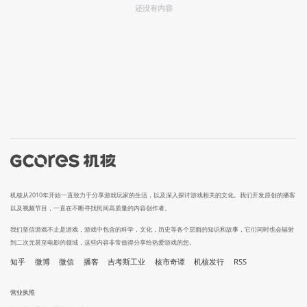
还没有内容
机核从2010年开始一直致力于分享游戏玩家的生活，以及深入探讨游戏相关的文化。我们开发原创的播客
以及视频节目，一直在不断寻找民间高质量的内容创作者。
我们坚信游戏不止是游戏，游戏中包含的科学，文化，历史等各个层面的知识和故事，它们同时也会辐射
到二次元甚至电影的领域，这些内容非常值得分享给热爱游戏的您。
知乎
微博
微信
播客
吉考斯工业
核市奇谭
机核发行
RSS
营业执照