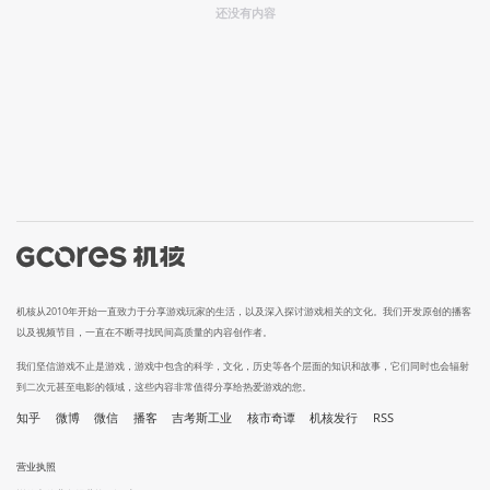
还没有内容
机核从2010年开始一直致力于分享游戏玩家的生活，以及深入探讨游戏相关的文化。我们开发原创的播客
以及视频节目，一直在不断寻找民间高质量的内容创作者。
我们坚信游戏不止是游戏，游戏中包含的科学，文化，历史等各个层面的知识和故事，它们同时也会辐射
到二次元甚至电影的领域，这些内容非常值得分享给热爱游戏的您。
知乎
微博
微信
播客
吉考斯工业
核市奇谭
机核发行
RSS
营业执照