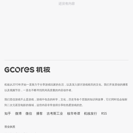
还没有内容
机核从2010年开始一直致力于分享游戏玩家的生活，以及深入探讨游戏相关的文化。我们开发原创的播客
以及视频节目，一直在不断寻找民间高质量的内容创作者。
我们坚信游戏不止是游戏，游戏中包含的科学，文化，历史等各个层面的知识和故事，它们同时也会辐射
到二次元甚至电影的领域，这些内容非常值得分享给热爱游戏的您。
知乎
微博
微信
播客
吉考斯工业
核市奇谭
机核发行
RSS
营业执照