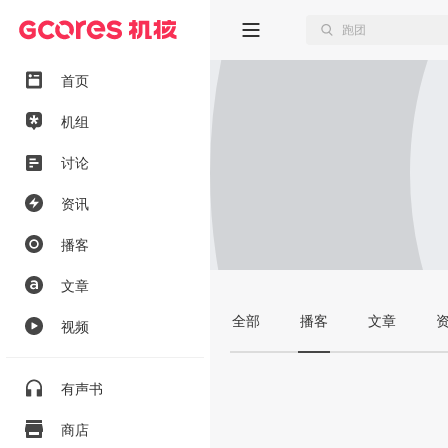
首页
机组
讨论
资讯
播客
文章
全部
播客
文章
视频
有声书
商店