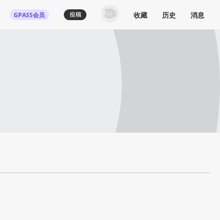
收藏
历史
消息
GPASS会员