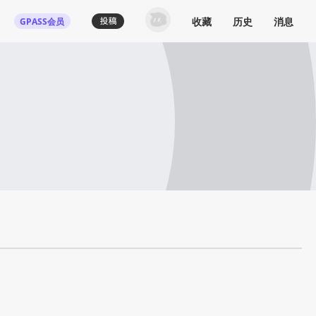
收藏
历史
消息
GPASS会员