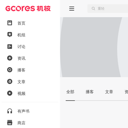
首页
机组
讨论
资讯
播客
文章
全部
播客
文章
视频
有声书
商店