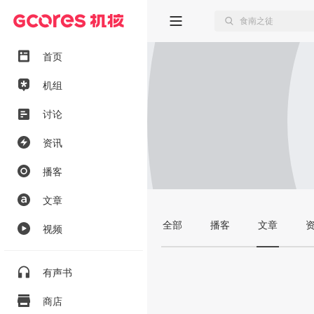
首页
机组
讨论
资讯
播客
文章
全部
播客
文章
视频
有声书
商店