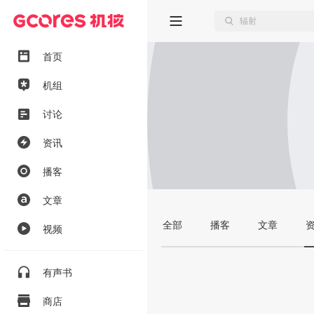
首页
机组
讨论
资讯
播客
文章
全部
播客
文章
视频
有声书
商店