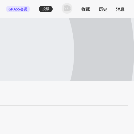
收藏
历史
消息
GPASS会员