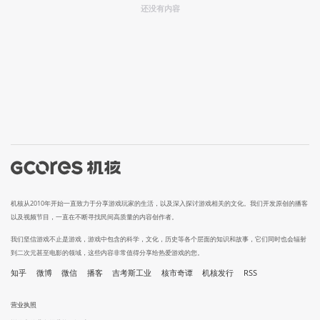
还没有内容
机核从2010年开始一直致力于分享游戏玩家的生活，以及深入探讨游戏相关的文化。我们开发原创的播客
以及视频节目，一直在不断寻找民间高质量的内容创作者。
我们坚信游戏不止是游戏，游戏中包含的科学，文化，历史等各个层面的知识和故事，它们同时也会辐射
到二次元甚至电影的领域，这些内容非常值得分享给热爱游戏的您。
知乎
微博
微信
播客
吉考斯工业
核市奇谭
机核发行
RSS
营业执照