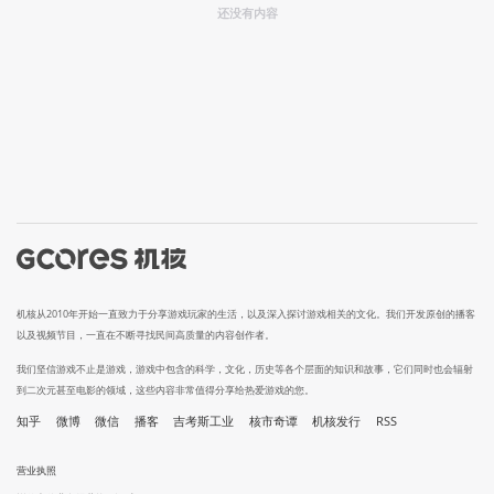
还没有内容
机核从2010年开始一直致力于分享游戏玩家的生活，以及深入探讨游戏相关的文化。我们开发原创的播客
以及视频节目，一直在不断寻找民间高质量的内容创作者。
我们坚信游戏不止是游戏，游戏中包含的科学，文化，历史等各个层面的知识和故事，它们同时也会辐射
到二次元甚至电影的领域，这些内容非常值得分享给热爱游戏的您。
知乎
微博
微信
播客
吉考斯工业
核市奇谭
机核发行
RSS
营业执照