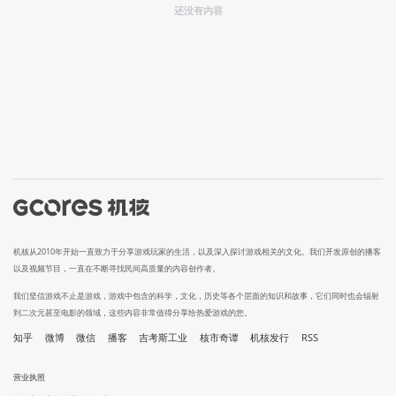
还没有内容
机核从2010年开始一直致力于分享游戏玩家的生活，以及深入探讨游戏相关的文化。我们开发原创的播客
以及视频节目，一直在不断寻找民间高质量的内容创作者。
我们坚信游戏不止是游戏，游戏中包含的科学，文化，历史等各个层面的知识和故事，它们同时也会辐射
到二次元甚至电影的领域，这些内容非常值得分享给热爱游戏的您。
知乎
微博
微信
播客
吉考斯工业
核市奇谭
机核发行
RSS
营业执照