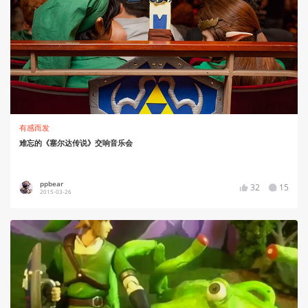
有感而发
难忘的《塞尔达传说》交响音乐会
ppbear
32
15
2015-03-26