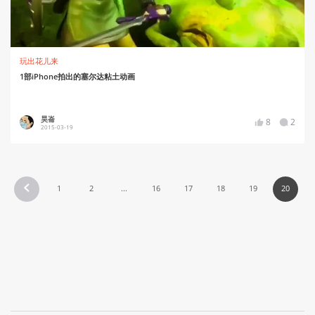
玩出花儿来
1部iPhone拍出的塞尔达粘土动画
昊崙
8
2
2015-03-19
1
2
...
16
17
18
19
20