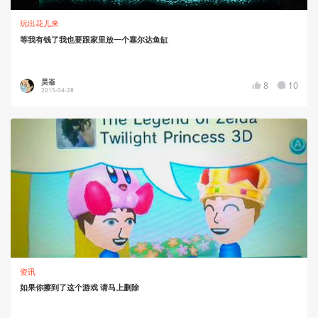
玩出花儿来
等我有钱了我也要跟家里放一个塞尔达鱼缸
昊崙
8
10
2015-04-28
资讯
如果你擦到了这个游戏 请马上删除