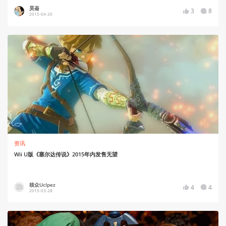
昊崙
3
8
2015-04-20
资讯
Wii U版《塞尔达传说》2015年内发售无望
核众UcIpez
4
4
2015-03-28