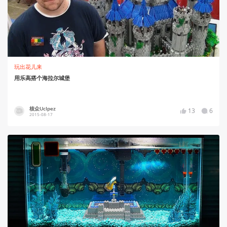
玩出花儿来
用乐高搭个海拉尔城堡
核众UcIpez
13
6
2015-08-17