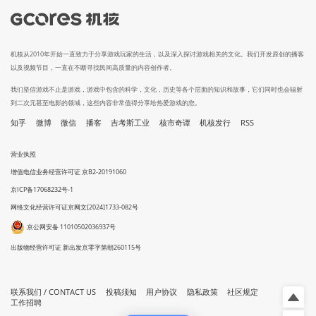
机核从2010年开始一直致力于分享游戏玩家的生活，以及深入探讨游戏相关的文化。我们开发原创的播客
以及视频节目，一直在不断寻找民间高质量的内容创作者。
我们坚信游戏不止是游戏，游戏中包含的科学，文化，历史等各个层面的知识和故事，它们同时也会辐射
到二次元甚至电影的领域，这些内容非常值得分享给热爱游戏的您。
知乎
微博
微信
播客
吉考斯工业
核市奇谭
机核发行
RSS
营业执照
增值电信业务经营许可证 京B2-20191060
京ICP备17068232号-1
网络文化经营许可证京网文[2024]1733-082号
京公网安备 11010502036937号
出版物经营许可证 新出发京零字第朝260115号
联系我们 / CONTACT US
投稿须知
用户协议
隐私政策
社区规定
工作招聘