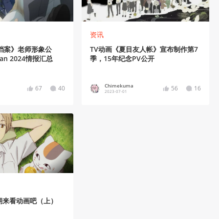
资讯
档案》老师形象公
TV动画《夏目友人帐》宣布制作第7
pan 2024情报汇总
季，15年纪念PV公开
Chimekuma
67
40
56
16
2023-07-01
期来看动画吧（上）