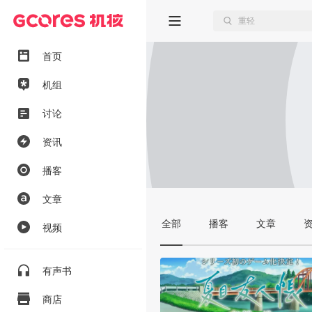
首页
机组
讨论
资讯
播客
文章
全部
播客
文章
视频
有声书
商店