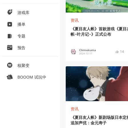
游戏库
资讯
播单
《夏目友人帐》首款游戏《夏目
帐~叶月记~》正式公布
专题
预告
Chimekuma
14
2024-12-17
核聚变
BOOOM 试玩中
资讯
《夏目友人帐》新剧场版日本定
追加声优：金元寿子