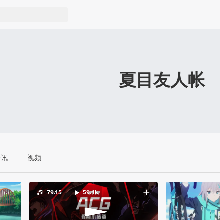
夏目友人帐
资讯
视频
79:15
59.1k