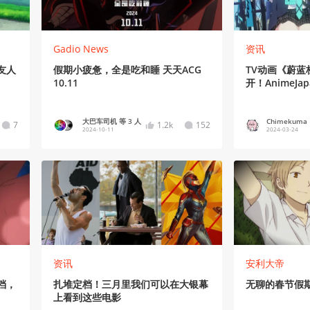
Gadio News
资讯
友人
假期小疲惫，全是吃和睡 天天ACG
TV动画《蔚蓝
10.11
开！AnimeJa
大巴车司机 等 3 人
Chimekuma
7
1.2k
152
2024-10-11
2024-03-24
资讯
安利大帝
档，
扎堆定档！三月里我们可以在大银幕
无聊的春节假
上看到这些电影