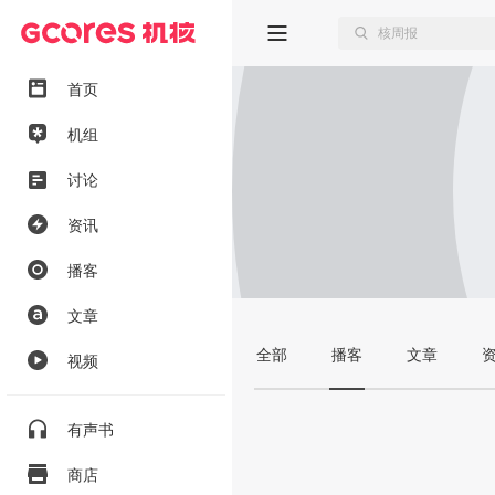
首页
机组
讨论
资讯
播客
文章
全部
播客
文章
视频
有声书
商店