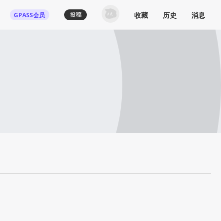
收藏
历史
消息
GPASS会员