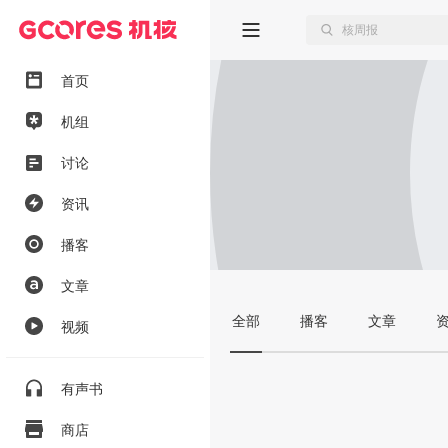
首页
机组
讨论
资讯
播客
文章
全部
播客
文章
视频
有声书
商店