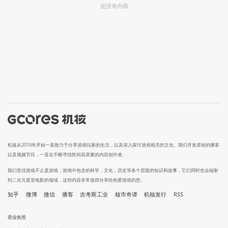
还没有内容
机核从2010年开始一直致力于分享游戏玩家的生活，以及深入探讨游戏相关的文化。我们开发原创的播客
以及视频节目，一直在不断寻找民间高质量的内容创作者。
我们坚信游戏不止是游戏，游戏中包含的科学，文化，历史等各个层面的知识和故事，它们同时也会辐射
到二次元甚至电影的领域，这些内容非常值得分享给热爱游戏的您。
知乎
微博
微信
播客
吉考斯工业
核市奇谭
机核发行
RSS
营业执照