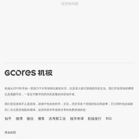
还没有内容
机核从2010年开始一直致力于分享游戏玩家的生活，以及深入探讨游戏相关的文化。我们开发原创的播客
以及视频节目，一直在不断寻找民间高质量的内容创作者。
我们坚信游戏不止是游戏，游戏中包含的科学，文化，历史等各个层面的知识和故事，它们同时也会辐射
到二次元甚至电影的领域，这些内容非常值得分享给热爱游戏的您。
知乎
微博
微信
播客
吉考斯工业
核市奇谭
机核发行
RSS
营业执照