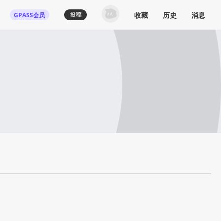
收藏
历史
消息
GPASS会员