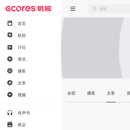
首页
机组
讨论
资讯
播客
文章
全部
播客
文章
视频
有声书
商店