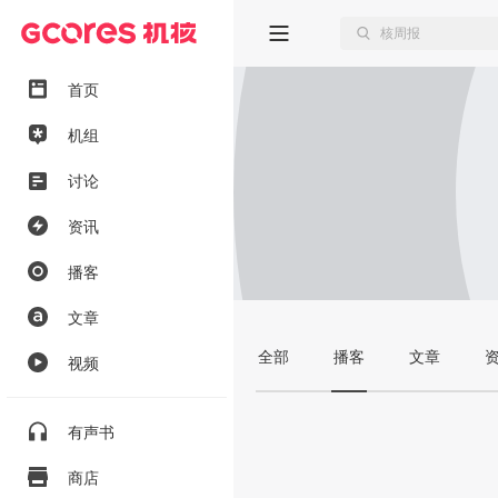
首页
机组
讨论
资讯
播客
文章
全部
播客
文章
视频
有声书
商店