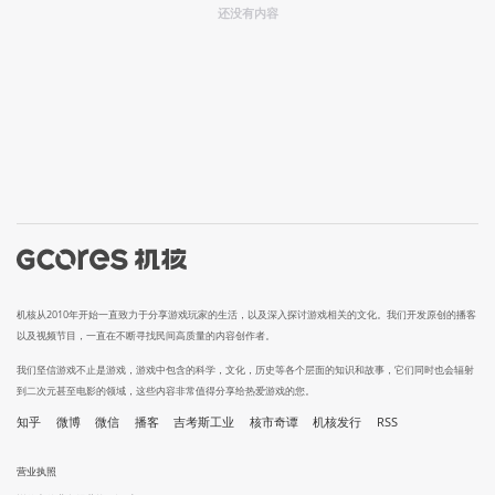
还没有内容
机核从2010年开始一直致力于分享游戏玩家的生活，以及深入探讨游戏相关的文化。我们开发原创的播客
以及视频节目，一直在不断寻找民间高质量的内容创作者。
我们坚信游戏不止是游戏，游戏中包含的科学，文化，历史等各个层面的知识和故事，它们同时也会辐射
到二次元甚至电影的领域，这些内容非常值得分享给热爱游戏的您。
知乎
微博
微信
播客
吉考斯工业
核市奇谭
机核发行
RSS
营业执照