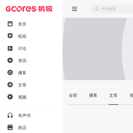
首页
机组
讨论
资讯
播客
文章
全部
播客
文章
视频
有声书
商店