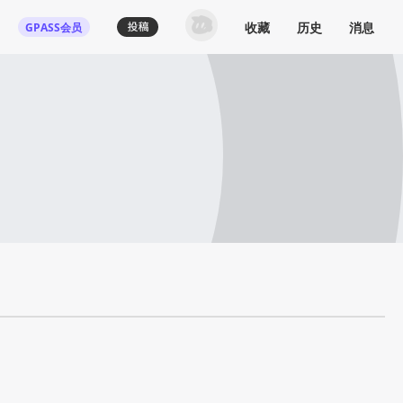
收藏
历史
消息
GPASS会员