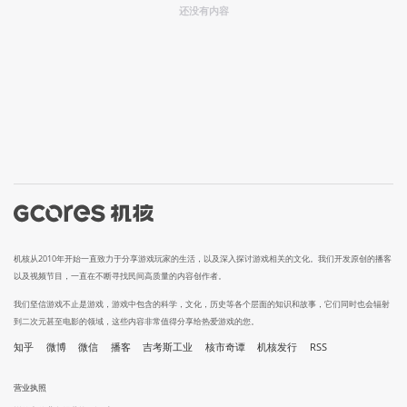
还没有内容
机核从2010年开始一直致力于分享游戏玩家的生活，以及深入探讨游戏相关的文化。我们开发原创的播客
以及视频节目，一直在不断寻找民间高质量的内容创作者。
我们坚信游戏不止是游戏，游戏中包含的科学，文化，历史等各个层面的知识和故事，它们同时也会辐射
到二次元甚至电影的领域，这些内容非常值得分享给热爱游戏的您。
知乎
微博
微信
播客
吉考斯工业
核市奇谭
机核发行
RSS
营业执照