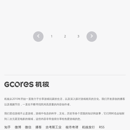
1
2
3
机核从2010年开始一直致力于分享游戏玩家的生活，以及深入探讨游戏相关的文化。我们开发原创的播客
以及视频节目，一直在不断寻找民间高质量的内容创作者。
我们坚信游戏不止是游戏，游戏中包含的科学，文化，历史等各个层面的知识和故事，它们同时也会辐射
到二次元甚至电影的领域，这些内容非常值得分享给热爱游戏的您。
知乎
微博
微信
播客
吉考斯工业
核市奇谭
机核发行
RSS