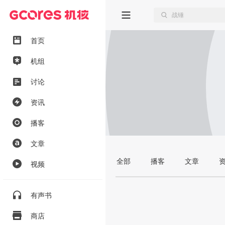
首页
机组
讨论
资讯
播客
文章
全部
播客
文章
视频
有声书
商店