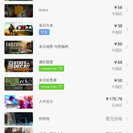
￥58
Antro
中国区
末日方舟
￥38
中文
中国区
￥80
末日地带 与世隔绝
中国区
腐烂国度
￥88
metacritic 79
中国区
末日拾荒者
￥50
metacritic 77
中国区
￥170.78
人中北斗
日本区
邦邦怪
暂无价格