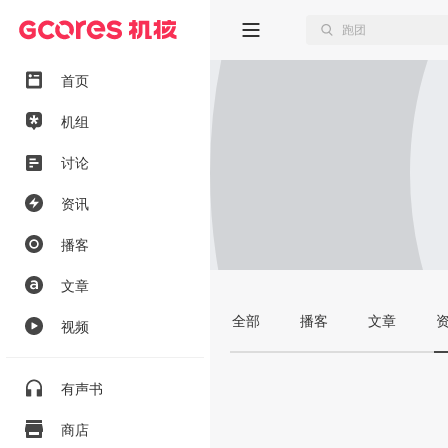
首页
机组
讨论
资讯
播客
文章
全部
播客
文章
视频
有声书
商店