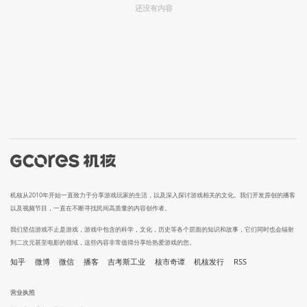
还没有内容
机核从2010年开始一直致力于分享游戏玩家的生活，以及深入探讨游戏相关的文化。我们开发原创的播客
以及视频节目，一直在不断寻找民间高质量的内容创作者。
我们坚信游戏不止是游戏，游戏中包含的科学，文化，历史等各个层面的知识和故事，它们同时也会辐射
到二次元甚至电影的领域，这些内容非常值得分享给热爱游戏的您。
知乎
微博
微信
播客
吉考斯工业
核市奇谭
机核发行
RSS
营业执照