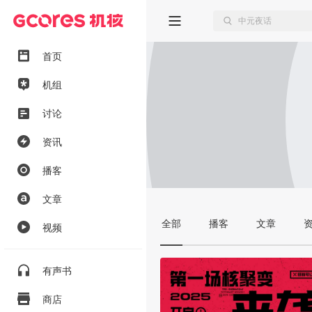
首页
机组
讨论
资讯
播客
文章
全部
播客
文章
视频
有声书
商店