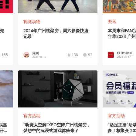
视觉动物
资讯
率先
2024年广州核聚变，周六影像快速
本周末和FAN
记录
年华2024 广州
阿陶
FANTHFUL
155
138
93
2024-05-19
2024-05-17
官方活动
官方活动
戏嘉
“听觉太空舱”XEO空降广州核聚变，
“活捉主播”活
次开
梦想中的沉浸式游戏体验来了
多！核聚变 202