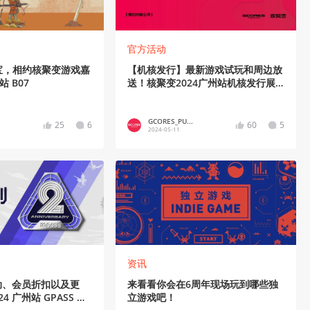
官方活动
宝，相约核聚变游戏嘉
【机核发行】最新游戏试玩和周边放
站 B07
送！核聚变2024广州站机核发行展
区介绍
GCORES_PU...
25
6
60
5
2024-05-11
资讯
动、会员折扣以及更
来看看你会在6周年现场玩到哪些独
4 广州站 GPASS 会
立游戏吧！