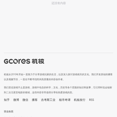
还没有内容
机核从2010年开始一直致力于分享游戏玩家的生活，以及深入探讨游戏相关的文化。我们开发原创的播客
以及视频节目，一直在不断寻找民间高质量的内容创作者。
我们坚信游戏不止是游戏，游戏中包含的科学，文化，历史等各个层面的知识和故事，它们同时也会辐射
到二次元甚至电影的领域，这些内容非常值得分享给热爱游戏的您。
知乎
微博
微信
播客
吉考斯工业
核市奇谭
机核发行
RSS
营业执照