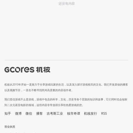
还没有内容
机核从2010年开始一直致力于分享游戏玩家的生活，以及深入探讨游戏相关的文化。我们开发原创的播客
以及视频节目，一直在不断寻找民间高质量的内容创作者。
我们坚信游戏不止是游戏，游戏中包含的科学，文化，历史等各个层面的知识和故事，它们同时也会辐射
到二次元甚至电影的领域，这些内容非常值得分享给热爱游戏的您。
知乎
微博
微信
播客
吉考斯工业
核市奇谭
机核发行
RSS
营业执照