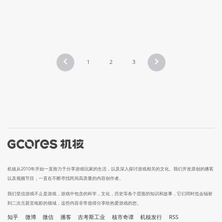
1
2
3
机核从2010年开始一直致力于分享游戏玩家的生活，以及深入探讨游戏相关的文化。我们开发原创的播客
以及视频节目，一直在不断寻找民间高质量的内容创作者。
我们坚信游戏不止是游戏，游戏中包含的科学，文化，历史等各个层面的知识和故事，它们同时也会辐射
到二次元甚至电影的领域，这些内容非常值得分享给热爱游戏的您。
知乎
微博
微信
播客
吉考斯工业
核市奇谭
机核发行
RSS