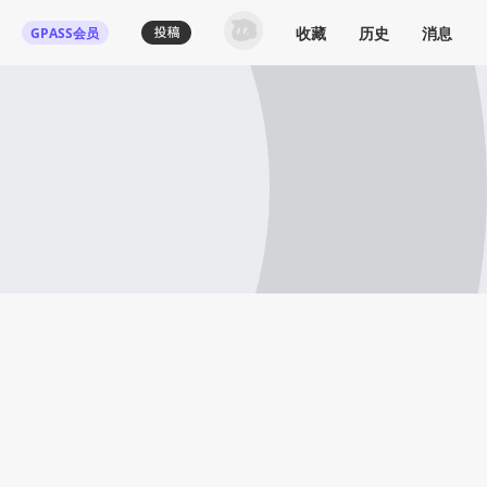
收藏
历史
消息
GPASS会员