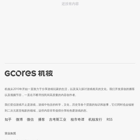
还没有内容
机核从2010年开始一直致力于分享游戏玩家的生活，以及深入探讨游戏相关的文化。我们开发原创的播客
以及视频节目，一直在不断寻找民间高质量的内容创作者。
我们坚信游戏不止是游戏，游戏中包含的科学，文化，历史等各个层面的知识和故事，它们同时也会辐射
到二次元甚至电影的领域，这些内容非常值得分享给热爱游戏的您。
知乎
微博
微信
播客
吉考斯工业
核市奇谭
机核发行
RSS
营业执照