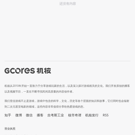
还没有内容
机核从2010年开始一直致力于分享游戏玩家的生活，以及深入探讨游戏相关的文化。我们开发原创的播客
以及视频节目，一直在不断寻找民间高质量的内容创作者。
我们坚信游戏不止是游戏，游戏中包含的科学，文化，历史等各个层面的知识和故事，它们同时也会辐射
到二次元甚至电影的领域，这些内容非常值得分享给热爱游戏的您。
知乎
微博
微信
播客
吉考斯工业
核市奇谭
机核发行
RSS
营业执照