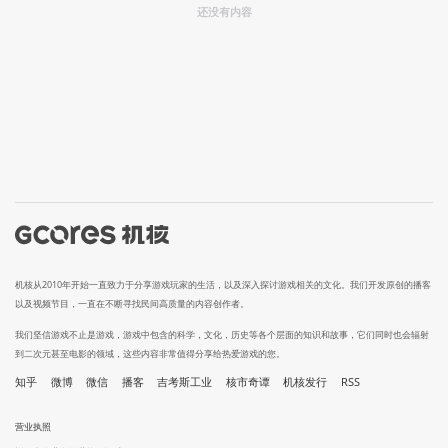
还没有内容
机核从2010年开始一直致力于分享游戏玩家的生活，以及深入探讨游戏相关的文化。我们开发原创的播客
以及视频节目，一直在不断寻找民间高质量的内容创作者。
我们坚信游戏不止是游戏，游戏中包含的科学，文化，历史等各个层面的知识和故事，它们同时也会辐射
到二次元甚至电影的领域，这些内容非常值得分享给热爱游戏的您。
知乎
微博
微信
播客
吉考斯工业
核市奇谭
机核发行
RSS
营业执照