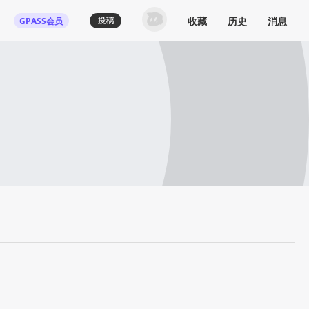
收藏
历史
消息
GPASS会员