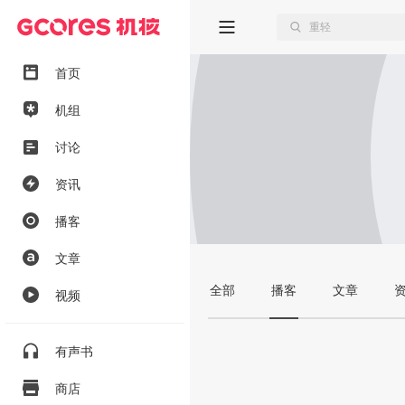
首页
机组
讨论
资讯
播客
文章
全部
播客
文章
视频
有声书
商店