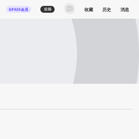
收藏
历史
消息
GPASS会员