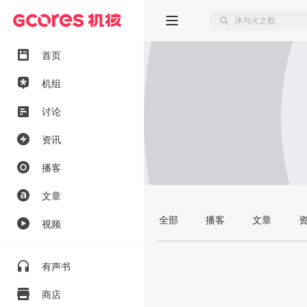
首页
机组
讨论
资讯
播客
文章
全部
播客
文章
视频
有声书
商店