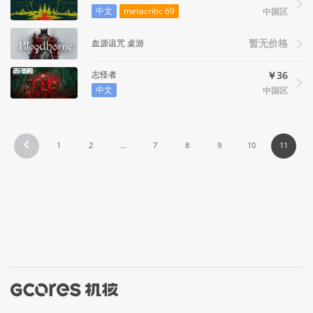
中文
metacritic 69
中国区
血源诅咒 桌游
暂无价格
志怪者
￥36
中文
中国区
1
2
...
7
8
9
10
11