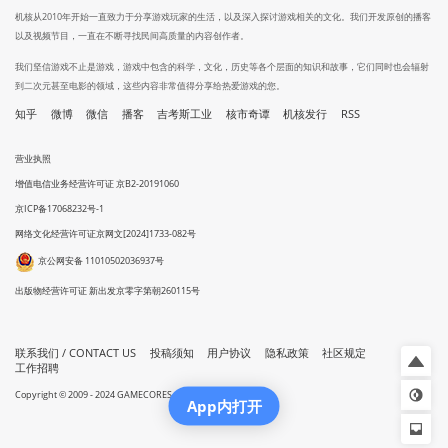
机核从2010年开始一直致力于分享游戏玩家的生活，以及深入探讨游戏相关的文化。我们开发原创的播客
以及视频节目，一直在不断寻找民间高质量的内容创作者。
我们坚信游戏不止是游戏，游戏中包含的科学，文化，历史等各个层面的知识和故事，它们同时也会辐射
到二次元甚至电影的领域，这些内容非常值得分享给热爱游戏的您。
知乎
微博
微信
播客
吉考斯工业
核市奇谭
机核发行
RSS
营业执照
增值电信业务经营许可证 京B2-20191060
京ICP备17068232号-1
网络文化经营许可证京网文[2024]1733-082号
京公网安备 11010502036937号
出版物经营许可证 新出发京零字第朝260115号
联系我们 / CONTACT US
投稿须知
用户协议
隐私政策
社区规定
工作招聘
Copyright © 2009 - 2024 GAMECORES. All Rights Reserved
App内打开