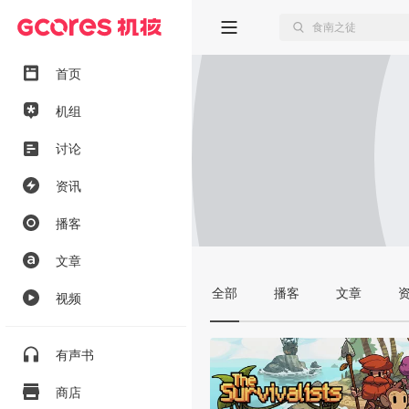
首页
机组
讨论
资讯
播客
文章
全部
播客
文章
视频
有声书
商店