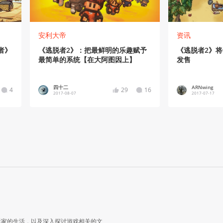
安利大帝
资讯
者》
《逃脱者2》：把最鲜明的乐趣赋予
《逃脱者2》将
最简单的系统【在大阿图因上】
发售
四十二
ARNwing
4
29
16
2017-08-07
2017-07-17
玩家的生活，以及深入探讨游戏相关的文