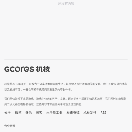
还没有内容
机核从2010年开始一直致力于分享游戏玩家的生活，以及深入探讨游戏相关的文化。我们开发原创的播客
以及视频节目，一直在不断寻找民间高质量的内容创作者。
我们坚信游戏不止是游戏，游戏中包含的科学，文化，历史等各个层面的知识和故事，它们同时也会辐射
到二次元甚至电影的领域，这些内容非常值得分享给热爱游戏的您。
知乎
微博
微信
播客
吉考斯工业
核市奇谭
机核发行
RSS
营业执照