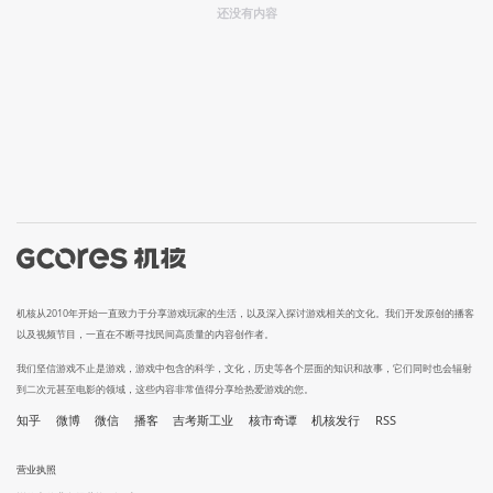
还没有内容
机核从2010年开始一直致力于分享游戏玩家的生活，以及深入探讨游戏相关的文化。我们开发原创的播客
以及视频节目，一直在不断寻找民间高质量的内容创作者。
我们坚信游戏不止是游戏，游戏中包含的科学，文化，历史等各个层面的知识和故事，它们同时也会辐射
到二次元甚至电影的领域，这些内容非常值得分享给热爱游戏的您。
知乎
微博
微信
播客
吉考斯工业
核市奇谭
机核发行
RSS
营业执照