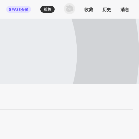
收藏
历史
消息
GPASS会员