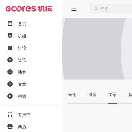
首页
机组
讨论
资讯
播客
文章
全部
播客
文章
视频
有声书
商店