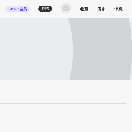
收藏
历史
消息
GPASS会员