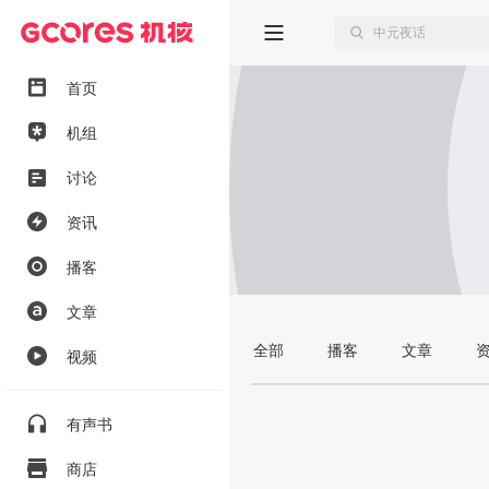
首页
机组
讨论
资讯
播客
文章
全部
播客
文章
视频
有声书
商店