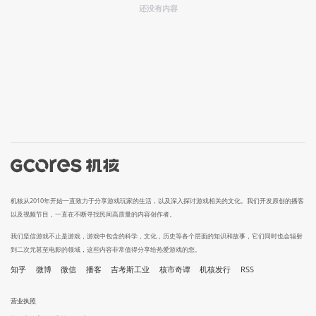
还没有内容
机核从2010年开始一直致力于分享游戏玩家的生活，以及深入探讨游戏相关的文化。我们开发原创的播客
以及视频节目，一直在不断寻找民间高质量的内容创作者。
我们坚信游戏不止是游戏，游戏中包含的科学，文化，历史等各个层面的知识和故事，它们同时也会辐射
到二次元甚至电影的领域，这些内容非常值得分享给热爱游戏的您。
知乎
微博
微信
播客
吉考斯工业
核市奇谭
机核发行
RSS
营业执照