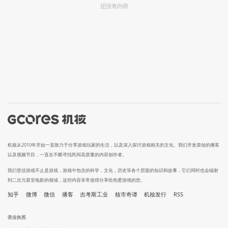
还没有内容
机核从2010年开始一直致力于分享游戏玩家的生活，以及深入探讨游戏相关的文化。我们开发原创的播客
以及视频节目，一直在不断寻找民间高质量的内容创作者。
我们坚信游戏不止是游戏，游戏中包含的科学，文化，历史等各个层面的知识和故事，它们同时也会辐射
到二次元甚至电影的领域，这些内容非常值得分享给热爱游戏的您。
知乎
微博
微信
播客
吉考斯工业
核市奇谭
机核发行
RSS
营业执照