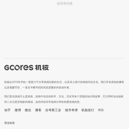
还没有内容
机核从2010年开始一直致力于分享游戏玩家的生活，以及深入探讨游戏相关的文化。我们开发原创的播客
以及视频节目，一直在不断寻找民间高质量的内容创作者。
我们坚信游戏不止是游戏，游戏中包含的科学，文化，历史等各个层面的知识和故事，它们同时也会辐射
到二次元甚至电影的领域，这些内容非常值得分享给热爱游戏的您。
知乎
微博
微信
播客
吉考斯工业
核市奇谭
机核发行
RSS
营业执照